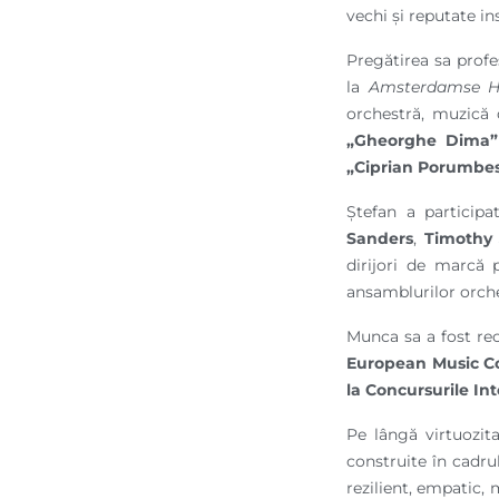
vechi și reputate in
Pregătirea sa profe
la
Amsterdamse H
orchestră, muzică 
„Gheorghe Dima”
„Ciprian Porumbe
Ștefan a particip
Sanders
,
Timothy
dirijori de marc
ansamblurilor orche
Munca sa a fost rec
European Music C
la Concursurile In
Pe lângă virtuozit
construite în cadrul
rezilient, empatic,