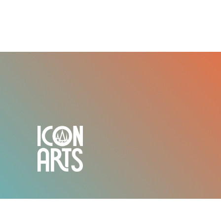
Partners
Location
Our Classes
IConArts