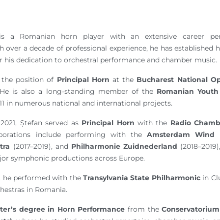
s a Romanian horn player with an extensive career per
th over a decade of professional experience, he has established hi
r his dedication to orchestral performance and chamber music.
 the position of
Principal Horn
at the
Bucharest National O
. He is also a long-standing member of the
Romanian Youth 
1 in numerous national and international projects.
2021, Ștefan served as
Principal Horn
with the
Radio Chamb
laborations include performing with the
Amsterdam Wind 
tra
(2017–2019), and
Philharmonie Zuidnederland
(2018–2019),
jor symphonic productions across Europe.
er, he performed with the
Transylvania State Philharmonic
in Cl
hestras in Romania.
ter’s degree in Horn Performance
from the
Conservatoriu