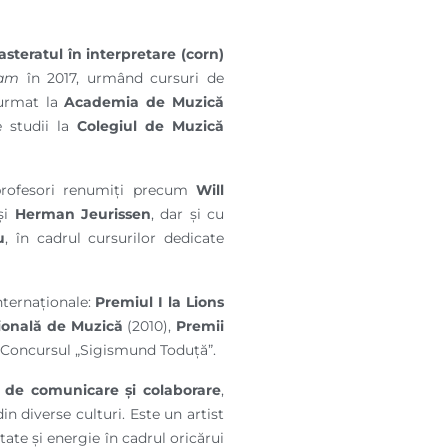
steratul în interpretare (corn)
dam
în 2017, urmând cursuri de
 urmat la
Academia de Muzică
e studii la
Colegiul de Muzică
profesori renumiți precum
Will
și
Herman Jeurissen
, dar și cu
u
, în cadrul cursurilor dedicate
nternaționale:
Premiul I la Lions
ională de Muzică
(2010),
Premii
a Concursul „Sigismund Toduță”.
te de comunicare și colaborare
,
in diverse culturi. Este un artist
itate și energie în cadrul oricărui