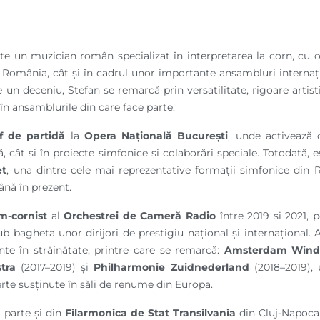
te un muzician român specializat în interpretarea la corn, cu o 
 România, cât și în cadrul unor importante ansambluri internați
 un deceniu, Ștefan se remarcă prin versatilitate, rigoare artist
în ansamblurile din care face parte.
f de partidă
la
Opera Națională București
, unde activează 
ă, cât și în proiecte simfonice și colaborări speciale. Totodată
et
, una dintre cele mai reprezentative formații simfonice din 
ână în prezent.
m-cornist
al
Orchestrei de Cameră Radio
între 2019 și 2021, 
ub bagheta unor dirijori de prestigiu național și internațional. A
nte în străinătate, printre care se remarcă:
Amsterdam Wind
tra
(2017–2019) și
Philharmonie Zuidnederland
(2018–2019), 
erte susținute în săli de renume din Europa.
 parte și din
Filarmonica de Stat Transilvania
din Cluj-Napoca 