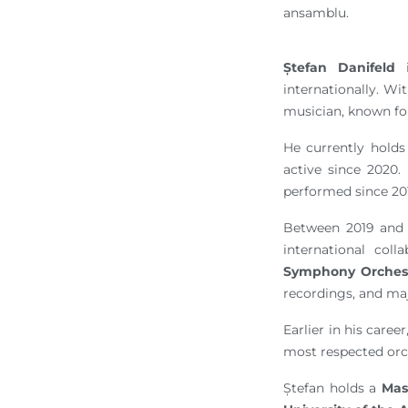
ansamblu.
Ștefan Danifeld
i
internationally. Wi
musician, known fo
He currently holds
active since 2020
performed since 201
Between 2019 and 
international col
Symphony Orches
recordings, and ma
Earlier in his care
most respected orc
Ștefan holds a
Mas