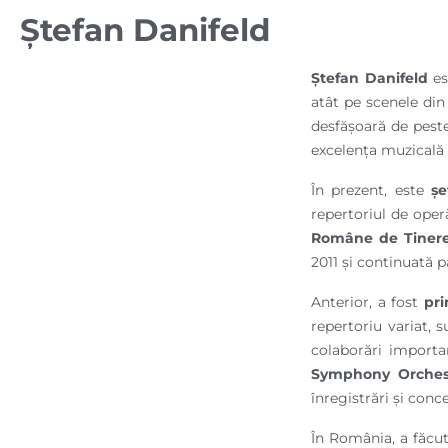
Ștefan Danifeld
Ștefan Danifeld
es
atât pe scenele din
desfășoară de peste
excelența muzicală 
În prezent, este
șe
repertoriul de oper
Române de Tiner
2011 și continuată p
Anterior, a fost
pri
repertoriu variat, s
colaborări importa
Symphony Orches
înregistrări și conc
În România, a făcut