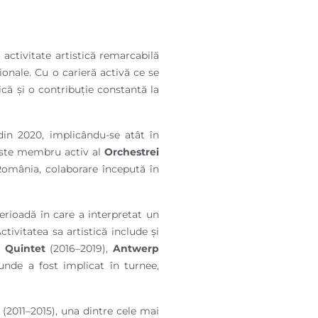
activitate artistică remarcabilă
onale. Cu o carieră activă ce se
ică și o contribuție constantă la
din 2020, implicându-se atât în
, este membru activ al
Orchestrei
România, colaborare începută în
perioadă în care a interpretat un
ctivitatea sa artistică include și
 Quintet
(2016–2019),
Antwerp
unde a fost implicat în turnee,
(2011–2015), una dintre cele mai