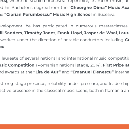
rts)
, where he studied orchestral repertoire, chamber music, 
ed his Bachelor’s degree from the
“Gheorghe Dima” Music Ac
the
“Ciprian Porumbescu” Music High School
in Suceava.
velopment, he has participated in numerous masterclasses 
ll Sanders
,
Timothy Jones
,
Frank Lloyd
,
Jasper de Waal
,
Lau
 worked under the direction of notable conductors including
C
cu
.
a laureate of several national and international music competit
sic Competition
(Romanian national stage, 2014),
First Prize 
and awards at the
“Lira de Aur”
and
“Emanuel Elenescu”
interna
strong stage presence, reliability under pressure, and leadershi
active presence in the classical music scene, both in Romania a