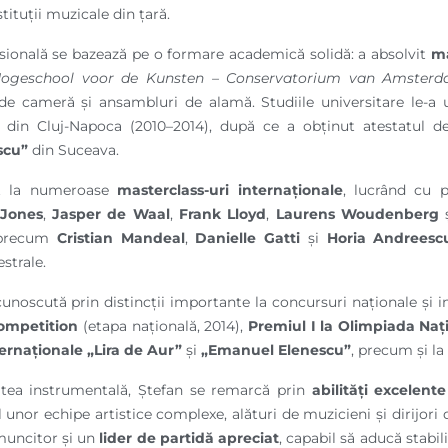
stituții muzicale din țară.
sională se bazează pe o formare academică solidă: a absolvit
ma
ogeschool voor de Kunsten – Conservatorium van Amster
de cameră și ansambluri de alamă. Studiile universitare le-a
din Cluj-Napoca (2010–2014), după ce a obținut atestatul d
scu”
din Suceava.
at la numeroase
masterclass-uri internaționale
, lucrând cu 
 Jones
,
Jasper de Waal
,
Frank Lloyd
,
Laurens Woudenberg
ă precum
Cristian Mandeal
,
Danielle Gatti
și
Horia Andreesc
strale.
unoscută prin distincții importante la concursuri naționale și i
ompetition
(etapa națională, 2014),
Premiul I la Olimpiada Naț
ternaționale „Lira de Aur”
și
„Emanuel Elenescu”
, precum și l
atea instrumentală, Ștefan se remarcă prin
abilități excelen
 unor echipe artistice complexe, alături de muzicieni și dirijori d
 muncitor și un
lider de partidă apreciat
, capabil să aducă stabil