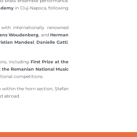
and brass ensemble performance.
ademy
in Cluj-Napoca, following
with internationally renowned
rens Woudenberg
, and
Herman
ristian Mandeal
,
Danielle Gatti
,
ions, including
First Prize at the
at the Romanian National Music
tional competitions.
p within the horn section, Ștefan
nd abroad.