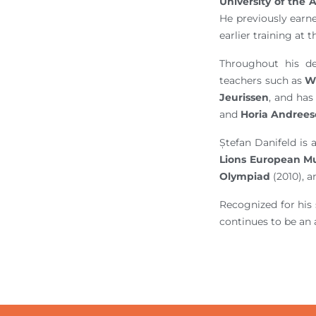
University of the A
He previously earn
earlier training at 
Throughout his de
teachers such as
Wi
Jeurissen
, and has
and
Horia Andrees
Ștefan Danifeld is 
Lions European Mu
Olympiad
(2010), 
Recognized for his 
continues to be an 